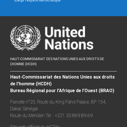
Elargir l’espace démocratique
HAUT-COMMISSARIAT DES NATIONS UNIES AUX DROITS DE
L’HOMME (HCDH)
Haut-Commissariat des Nations Unies aux droits
de l’homme (HCDH)
Bureau Régional pour l’Afrique de l’Ouest (BRAO)
Parcelle n°20, Route du King Fahd Palace, BP 154,
Dakar, Sénégal
Route du Méridien Tél. : +221 33 869 89 69
Site web officiel du HCDH