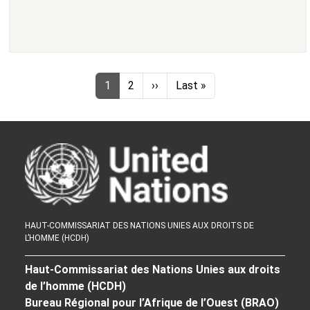
Pagination
Page
Page
Next page
Last page
1
2
››
Last »
HAUT-COMMISSARIAT DES NATIONS UNIES AUX DROITS DE
L’HOMME (HCDH)
Haut-Commissariat des Nations Unies aux droits
de l’homme (HCDH)
Bureau Régional pour l’Afrique de l’Ouest (BRAO)