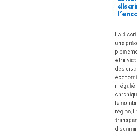
discr
l’enc
La discri
une préo
pleinem
être vic
des disc
économiq
irréguli
chroniqu
le nombr
région, 
transgen
discrimi