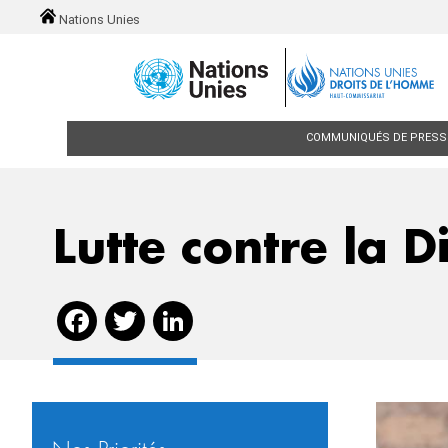
Skip to main content
Nations Unies
Main navigation
COMMUNIQUÉS DE PRESS
Lutte contre la D
Facebook
Twitter
LinkedIn