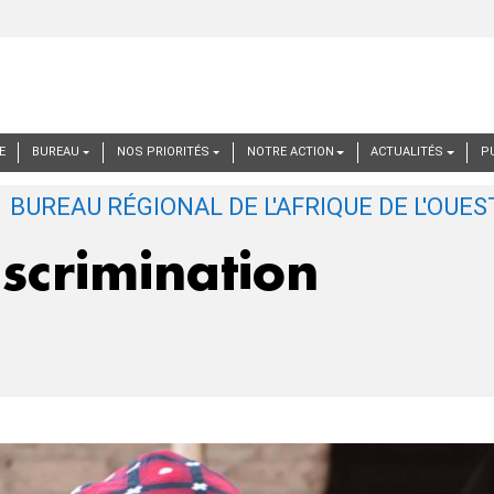
E
BUREAU
NOS PRIORITÉS
NOTRE ACTION
ACTUALITÉS
P
iscrimination