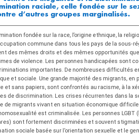
imination raciale, celle fondée sur le sex
ontre d’autres groupes marginalisés.
mination fondée sur la race, l’origine ethnique, la religi
ccupation commune dans tous les pays de la sous-ré
ent des mêmes droits et des mêmes opportunités que
times de violence. Les personnes handicapées sont con
riminations importantes. De nombreuses difficultés ent
ue et sociale. Une grande majorité des migrants, en pa
ère et sans papiers, sont confrontés au racisme, à la x
es de discrimination. Les crises récurrentes dans la
e de migrants vivant en situation économique difficil
l’homosexualité est criminalisée. Les personnes LGBT (
res) sont fortement discriminées et souvent stigmat
nation sociale basée sur l’orientation sexuelle et le ge