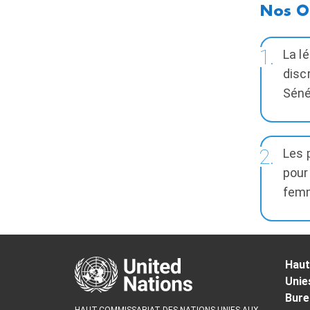
La l
disc
Séné
Les 
pour
femm
Haut
Unie
Bure
HAUT-COMMISSARIAT DES NATIONS UNIES AUX