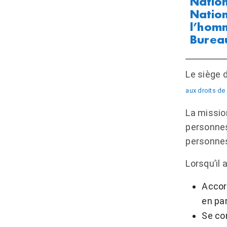
Nation
Nation
l’homm
Bureau
Le siège 
aux droits d
La missio
personnes 
personnes 
Lorsqu’il 
Accord
en par
Se con