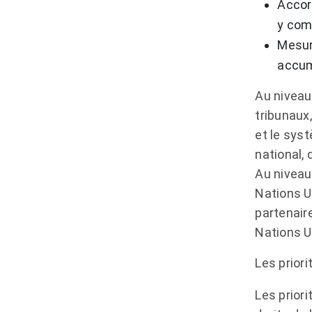
Accord
y com
Mesur
accumu
Au niveau 
tribunaux,
et le sys
national,
Au niveau
Nations U
partenair
Nations U
Les prior
Les prior