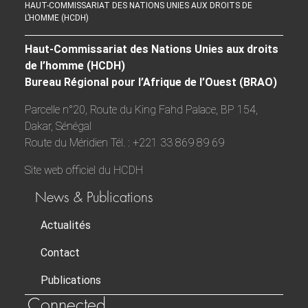
HAUT-COMMISSARIAT DES NATIONS UNIES AUX DROITS DE
L’HOMME (HCDH)
Haut-Commissariat des Nations Unies aux droits
de l’homme (HCDH)
Bureau Régional pour l’Afrique de l’Ouest (BRAO)
Parcelle n°20, Route du King Fahd Palace, BP 154,
Dakar, Sénégal
Route du Méridien Tél. : +221 33 869 89 69
Site web officiel du HCDH
News & Publications
Actualités
Contact
Publications
Connected