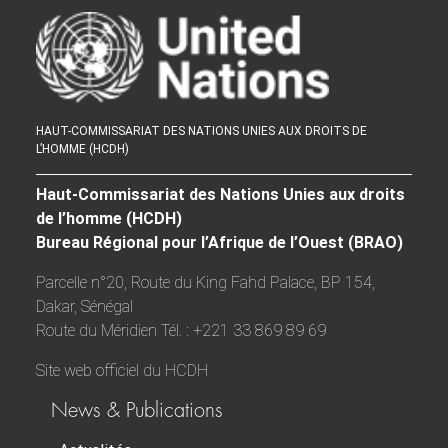
HAUT-COMMISSARIAT DES NATIONS UNIES AUX DROITS DE
L’HOMME (HCDH)
Haut-Commissariat des Nations Unies aux droits
de l’homme (HCDH)
Bureau Régional pour l’Afrique de l’Ouest (BRAO)
Parcelle n°20, Route du King Fahd Palace, BP 154,
Dakar, Sénégal
Route du Méridien Tél. : +221 33 869 89 69
Site web officiel du HCDH
News & Publications