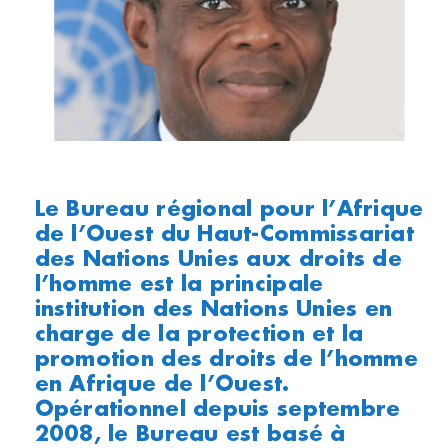
Le Bureau régional pour l’Afrique
de l’Ouest du Haut-Commissariat
des Nations Unies aux droits de
l’homme est la principale
institution des Nations Unies en
charge de la protection et la
promotion des droits de l’homme
en Afrique de l’Ouest.
Opérationnel depuis septembre
2008, le Bureau est basé à