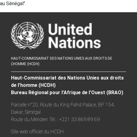
au Sénégal".
HAUT-COMMISSARIAT DES NATIONS UNIES AUX DROITS DE
L’HOMME (HCDH)
Haut-Commissariat des Nations Unies aux droits
de l’homme (HCDH)
Bureau Régional pour l’Afrique de l’Ouest (BRAO)
Parcelle n°20, Route du King Fahd Palace, BP 154,
Dakar, Sénégal
Route du Méridien Tél. : +221 33 869 89 69
Site web officiel du HCDH