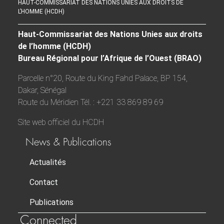
HAUT-COMMISSARIAT DES NATIONS UNIES AUX DROITS DE
L’HOMME (HCDH)
Haut-Commissariat des Nations Unies aux droits
de l’homme (HCDH)
Bureau Régional pour l’Afrique de l’Ouest (BRAO)
Parcelle n°20, Route du King Fahd Palace, BP 154,
Dakar, Sénégal
Route du Méridien Tél. : +221 33 869 89 69
Site web officiel du HCDH
News & Publications
Actualités
Contact
Publications
Connected