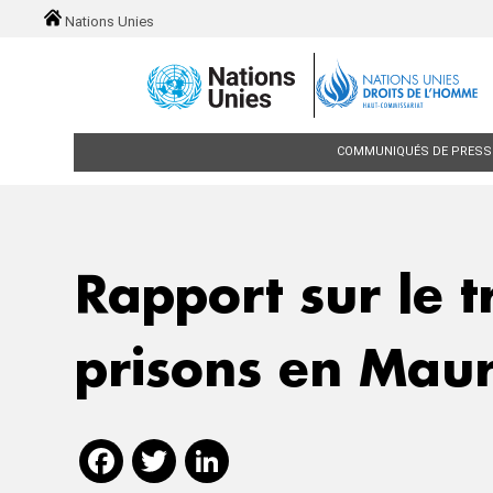
Skip to main content
Nations Unies
Main navigation
COMMUNIQUÉS DE PRESS
Rapport sur le t
prisons en Maur
Facebook
Twitter
LinkedIn