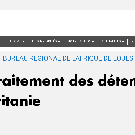
E
BUREAU
NOS PRIORITÉS
NOTRE ACTION
ACTUALITÉS
P
raitement des déten
itanie