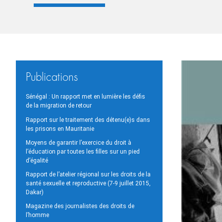
Publications
Sénégal : Un rapport met en lumière les défis
de la migration de retour
Rapport sur le traitement des détenu(e)s dans
les prisons en Mauritanie
Moyens de garantir l’exercice du droit à
l’éducation par toutes les filles sur un pied
d’égalité
Rapport de l’atelier régional sur les droits de la
santé sexuelle et reproductive (7-9 juillet 2015,
Dakar)
Magazine des journalistes des droits de
l’homme