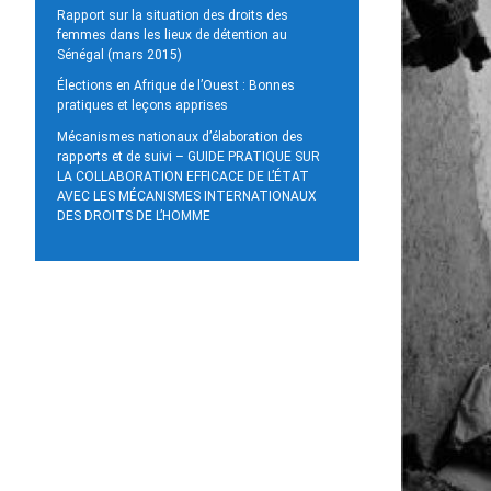
Rapport sur la situation des droits des
femmes dans les lieux de détention au
Sénégal (mars 2015)
Élections en Afrique de l’Ouest : Bonnes
pratiques et leçons apprises
Mécanismes nationaux d’élaboration des
rapports et de suivi – GUIDE PRATIQUE SUR
LA COLLABORATION EFFICACE DE L’ÉTAT
AVEC LES MÉCANISMES INTERNATIONAUX
DES DROITS DE L’HOMME