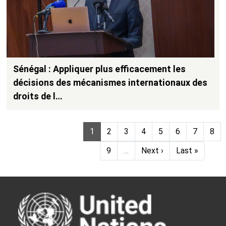
Sénégal : Appliquer plus efficacement les
décisions des mécanismes internationaux des
droits de l…
Pagination
Page
Page
Page
Page
Page
Page
Page
Pag
1
2
3
4
5
6
7
8
Page
Next page
Last page
9
…
Next ›
Last »