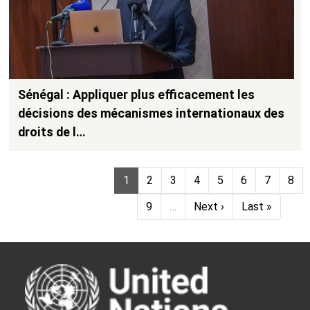
Sénégal : Appliquer plus efficacement les
décisions des mécanismes internationaux des
droits de l…
Pagination
Page
Page
Page
Page
Page
Page
Page
Pag
1
2
3
4
5
6
7
8
Page
Next page
Last page
9
…
Next ›
Last »