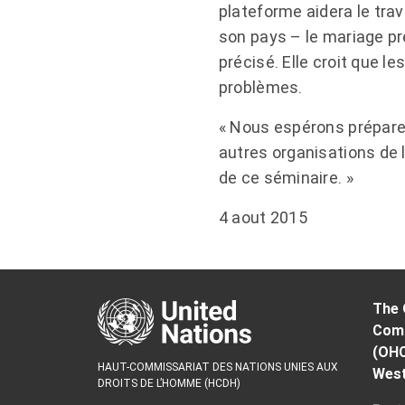
plateforme aidera le tra
son pays – le mariage pr
précisé. Elle croit que 
problèmes.
« Nous espérons préparer 
autres organisations de l
de ce séminaire. »
4 aout 2015
The 
Comm
(OH
HAUT-COMMISSARIAT DES NATIONS UNIES AUX
West
DROITS DE L’HOMME (HCDH)