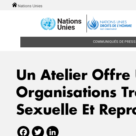
Skip to main content
Nations Unies
Main navigation
COMMUNIQUÉS DE PRESS
Un Atelier Offr
Organisations Tr
Sexuelle Et Repr
Facebook
Twitter
LinkedIn