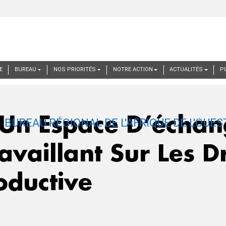
E
BUREAU
NOS PRIORITÉS
NOTRE ACTION
ACTUALITÉS
P
e Un Espace D’écha
availlant Sur Les D
oductive