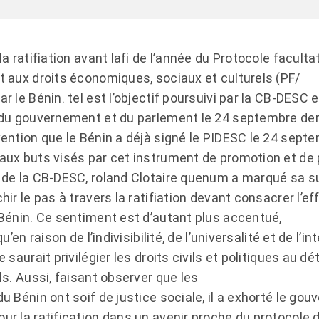
la ratifiation avant lafi de l’année du Protocole faculta
t aux droits économiques, sociaux et culturels (PF/
r le Bénin. tel est l’objectif poursuivi par la CB-DESC e
 du gouvernement et du parlement le 24 septembre der
vention que le Bénin a déjà signé le PIDESC le 24 sep
aux buts visés par cet instrument de promotion et de 
 de la CB-DESC, roland Clotaire quenum a marqué sa s
hir le pas à travers la ratifiation devant consacrer l’eff
 Bénin. Ce sentiment est d’autant plus accentué,
 qu’en raison de l’indivisibilité, de l’universalité et de
e saurait privilégier les droits civils et politiques a
ls. Aussi, faisant observer que les
du Bénin ont soif de justice sociale, il a exhorté le g
ur la ratification dans un avenir proche du protocole 