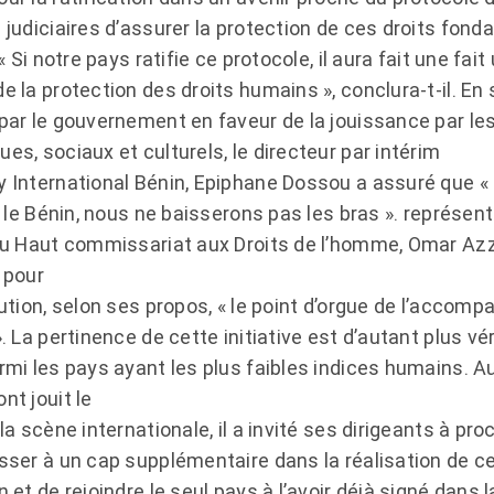
 judiciaires d’assurer la protection de ces droits fond
 « Si notre pays ratifie ce protocole, il aura fait une f
 la protection des droits humains », conclura-t-il. En 
par le gouvernement en faveur de la jouissance par les
s, sociaux et culturels, le directeur par intérim
 International Bénin, Epiphane Dossou a assuré que « 
r le Bénin, nous ne baisserons pas les bras ». représen
du Haut commissariat aux Droits de l’homme, Omar Azzabi
 pour
ution, selon ses propos, « le point d’orgue de l’accompa
. La pertinence de cette initiative est d’autant plus vér
rmi les pays ayant les plus faibles indices humains. Au
nt jouit le
la scène internationale, il a invité ses dirigeants à pro
sser à un cap supplémentaire dans la réalisation de 
 et de rejoindre le seul pays à l’avoir déjà signé dans 