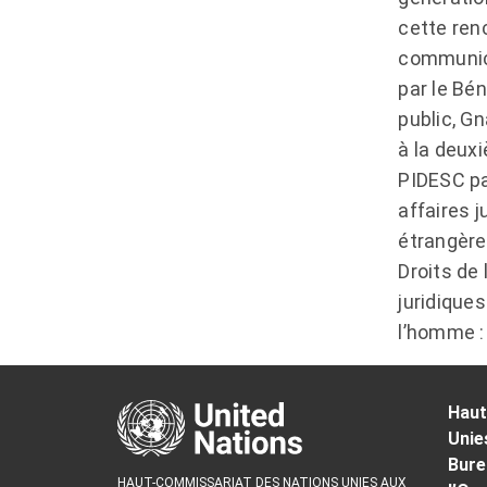
cette ren
communica
par le Bé
public, G
à la deux
PIDESC par
affaires j
étrangère
Droits de
juridique
l’homme : 
Haut
Unie
Bure
HAUT-COMMISSARIAT DES NATIONS UNIES AUX