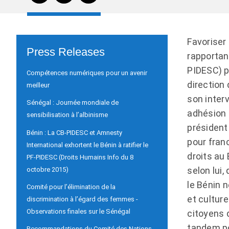
Favoriser 
Press Releases
rapportan
PIDESC) pa
Compétences numériques pour un avenir
direction
meilleur
son inter
Sénégal : Journée mondiale de
adhésion 
sensibilisation à l’albinisme
président
Bénin : La CB-PIDESC et Amnesty
pour franc
International exhortent le Bénin à ratifier le
droits au
PF-PIDESC (Droits Humains Info du 8
selon lui,
octobre 2015)
le Bénin n
Comité pour l’élimination de la
et culture
discrimination à l’égard des femmes -
Observations finales sur le Sénégal
citoyens 
tandem po
Recommandations du Comité des Nations