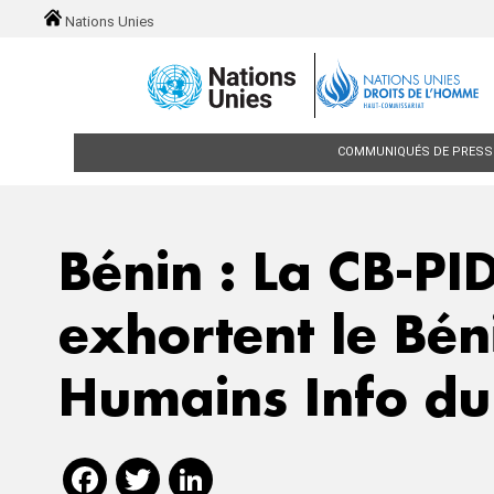
Skip to main content
Nations Unies
Main navigation
COMMUNIQUÉS DE PRESS
Bénin : La CB-PI
exhortent le Béni
Humains Info du
Facebook
Twitter
LinkedIn