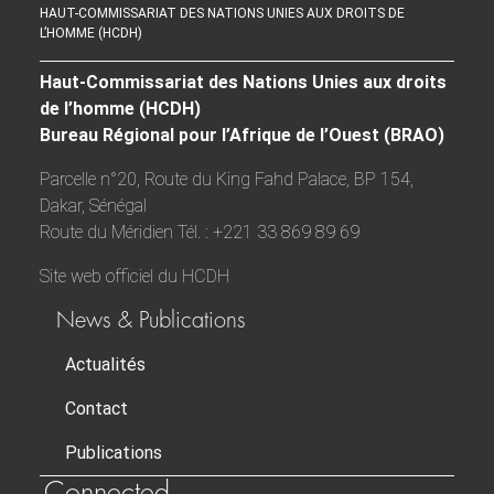
HAUT-COMMISSARIAT DES NATIONS UNIES AUX DROITS DE
L’HOMME (HCDH)
Haut-Commissariat des Nations Unies aux droits
de l’homme (HCDH)
Bureau Régional pour l’Afrique de l’Ouest (BRAO)
Parcelle n°20, Route du King Fahd Palace, BP 154,
Dakar, Sénégal
Route du Méridien Tél. : +221 33 869 89 69
Site web officiel du HCDH
News & Publications
Actualités
Contact
Publications
Connected