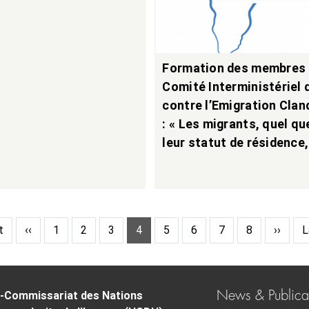
Formation des membres
Comité Interministériel 
contre l’Emigration Clan
: « Les migrants, quel qu
leur statut de résidence,
 page
Previous page
Page
Page
Page
Page
Page
Page
Page
Page
Next p
L
t
‹‹
1
2
3
4
5
6
7
8
››
L
News & Publica
-Commissariat des Nations