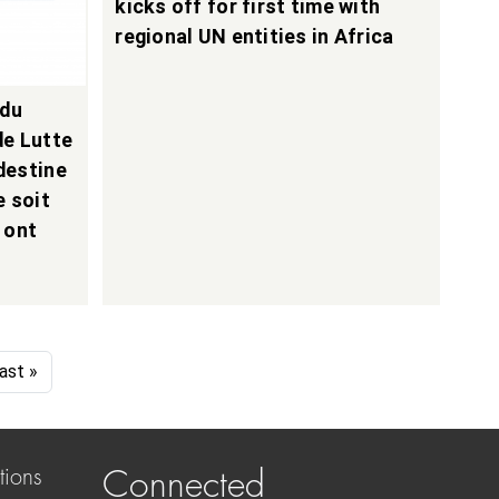
kicks off for first time with
regional UN entities in Africa
 du
de Lutte
destine
e soit
 ont
age
ast page
ast »
tions
Connected