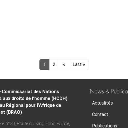
Page
Page
Next page
Last page
1
2
››
Last »
News & Publica
-Commissariat des Nations
s aux droits de l’homme (HCDH)
Actualités
au Régional pour l’Afrique de
est (BRAO)
Contact
lle n°20, Route du King Fahd Palace,
Publications