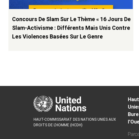
Concours De Slam Sur Le Thème « 16 Jours De
Slam-Activisme : Différents Mais Unis Contre
Les Violences Basées Sur Le Genre
Pagination
Haut
Unie
Bure
HAUT-COMMISSARIAT DES NATIONS UNIES AUX
l’Ou
DROITS DE L’HOMME (HCDH)
Parce