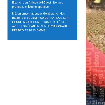
Élections en Afrique de l’Ouest : Bonnes
pratiques et leçons apprises
Mécanismes nationaux d’élaboration des
rapports et de suivi – GUIDE PRATIQUE SUR
LA COLLABORATION EFFICACE DE L’ÉTAT
AVEC LES MÉCANISMES INTERNATIONAUX
DES DROITS DE L’HOMME