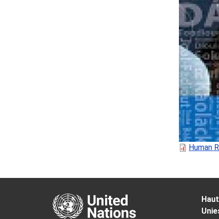
Human Ri
Haut
Unie