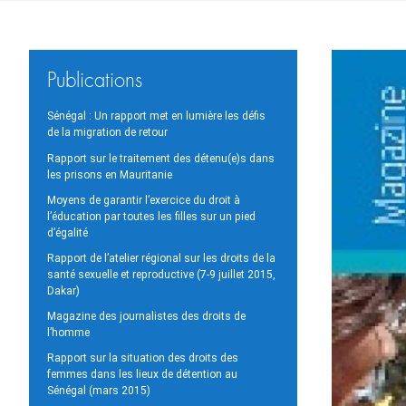
Publications
Sénégal : Un rapport met en lumière les défis
de la migration de retour
Rapport sur le traitement des détenu(e)s dans
les prisons en Mauritanie
Moyens de garantir l’exercice du droit à
l’éducation par toutes les filles sur un pied
d’égalité
Rapport de l’atelier régional sur les droits de la
santé sexuelle et reproductive (7-9 juillet 2015,
Dakar)
Magazine des journalistes des droits de
l’homme
Rapport sur la situation des droits des
femmes dans les lieux de détention au
Sénégal (mars 2015)